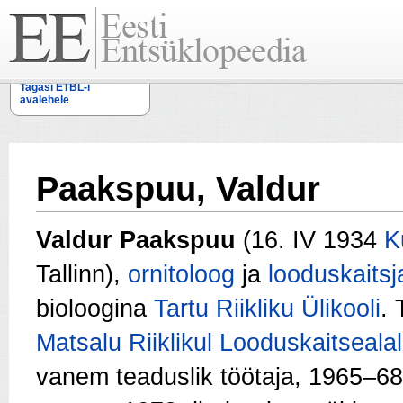
Tagasi ETBL-i
avalehele
Paakspuu, Valdur
Valdur Paakspuu
(16. IV 1934
K
Tallinn),
ornitoloog
ja
looduskaitsj
bioloogina
Tartu Riikliku Ülikooli
.
Matsalu Riiklikul Looduskaitsealal
vanem teaduslik töötaja, 1965–68 