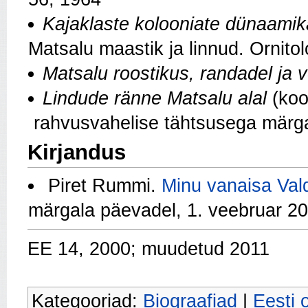
Kajaklaste kolooniate dünaamika
Matsalu maastik ja linnud. Ornito
Matsalu roostikus, randadel ja 
Lindude ränne Matsalu alal
(koo
rahvusvahelise tähtsusega märga
Kirjandus
Piret Rummi.
Minu vanaisa Va
märgala päevadel, 1. veebruar 2
EE 14, 2000; muudetud 2011
Kategooriad:
Biograafiad
|
Eesti 