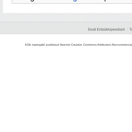
Eesti Entsüklopeediast
T
Kõik materjalid avaldatud litsentsi Creative Commons Attribution-Noncommercial-S