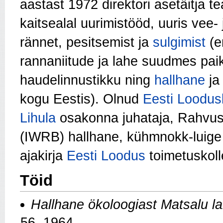
aastast 1972 direktori asetäitja t
kaitsealal uurimistööd, uuris vee-
rännet, pesitsemist ja
sulgimist
(er
rannaniitude ja lahe suudmes pa
haudelinnustikku ning
hallhane
j
kogu Eestis). Olnud
Eesti Loodusk
Lihula
osakonna juhataja, Rahvus
(IWRB) hallhane, kühmnokk-luige
ajakirja
Eesti Loodus
toimetuskolle
Töid
Hallhane ökoloogiast Matsalu la
56, 1964