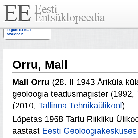
Tagasi ETBL-i
avalehele
Orru, Mall
Mall Orru
(28. II 1943 Äriküla kü
geoloogia teadusmagister (1992,
(2010,
Tallinna Tehnikaülikool
).
Lõpetas 1968 Tartu Riikliku Üliko
aastast
Eesti Geoloogiakeskuses