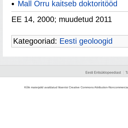
Mall Orru kaitseb doktoritööd
EE 14, 2000; muudetud 2011
Kategooriad:
Eesti geoloogid
Eesti Entsüklopeediast
T
Kõik materjalid avaldatud litsentsi Creative Commons Attribution-Noncommercial-S