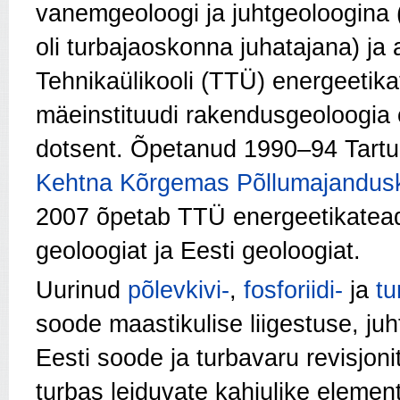
vanemgeoloogi ja juhtgeoloogina
oli turbajaoskonna juhatajana) ja 
Tehnikaülikooli (TTÜ) energeeti
mäeinstituudi rakendusgeoloogia õ
dotsent. Õpetanud 1990–94 Tartu 
Kehtna Kõrgemas Põllumajandusk
2007 õpetab TTÜ energeetikatea
geoloogiat ja Eesti geoloogiat.
Uurinud
põlevkivi-
,
fosforiidi-
ja
tu
soode maastikulise liigestuse, juh
Eesti soode ja turbavaru revisjoni
turbas leiduvate kahjulike elemen