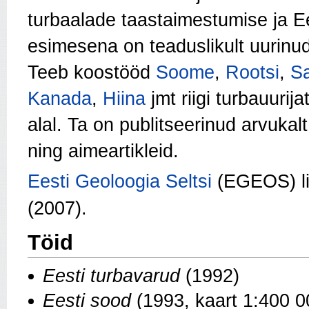
turbaalade taastaimestumise ja E
esimesena on teaduslikult uurinu
Teeb koostööd
Soome
,
Rootsi
,
S
Kanada
,
Hiina
jmt riigi turbauurij
alal. Ta on publitseerinud arvukal
ning aimeartikleid.
Eesti Geoloogia Seltsi
(EGEOS) l
(2007).
Töid
Eesti turbavarud
(1992)
Eesti sood
(1993, kaart 1:400 