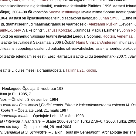
strias
,
Lätis
,
Iirimaal
,
Leedus
. On paljude üleriigiliste kooliteatrite ühisürituste
astast kooliteatrite riigifestivalid), osalenud festivalide žüriides. 1996. aastast teinud
põhjal), 2004–08 tõi koostöös
Soome Instituudiga
lavale mitme Soome lastekirjani
 1964. aastast on õpilasteatritega teinud sadakond lavastust (
Juhan Smuuli
„Enne ku
” jt), dramatiseerinud maailmakirjanduse väärtteoseid (
Aleksandr Puškini
„Jevgeni 
aint-Exupéry
„Väike prints”,
Janusz Korczaki
„Kuningas Macius Esimene”,
John Ron
trupid on esinenud välismaa teatrifestivalidel Leedus, Soomes,
Rootsis
,
Venemaal
.
eatrite festivalidest Saksamaal 2006 („Ööbik”
Hans Christian Anderseni
muinasjutu
liteatrite truppidega osalenud paljudes rahvusvahelistes laste- ja noorteprojektide
liteatrite edendamise eest), Eesti Harrastusteatrite Liidu teenetemärk (2007), „Sav
teatrite Liidu esimees ja draamaõpetaja
Tallinna 21. Koolis
.
– Nõukogude Õpetaja, 5. veebruar 198
ltuur ja Elu 1985, 7
 laps.
– Õhtuleht, 3. detsember 1994
 teatri abil Eesti koolis [
„
Endla” teatris Pärnu V kultuurikonverentsil esitatud M. O
koolis”].
– Õpetajate Leht, 21. märts 1997
oortemaja teatris.
– Õpetajate Leht, 13. märts 1998
a)
/
Intervjuu T. Rantalale.
– St.age 2000 event in Turku 27.6–6.7.2000. Turku, 200
and old lady.
– Õpetajate Leht, 28. mai 2004
N. Sanderile ja S. Schmidtile.
– „Talkin` `bout my Generation” : Archäologie der The