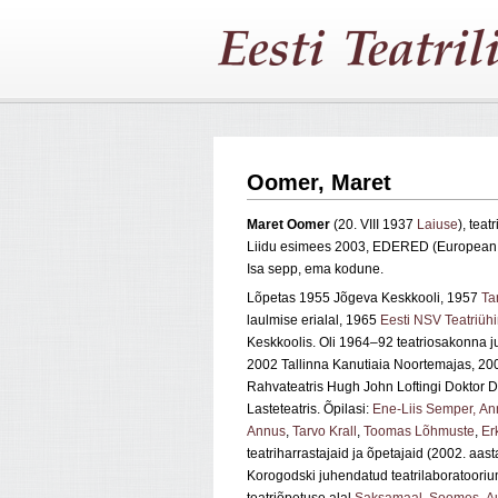
Oomer, Maret
Maret Oomer
(20. VIII 1937
Laiuse
), tea
Liidu esimees 2003, EDERED (European
Isa sepp, ema kodune.
Lõpetas 1955 Jõgeva Keskkooli, 1957
Ta
laulmise erialal, 1965
Eesti NSV Teatriüh
Keskkoolis. Oli 1964–92 teatriosakonna ju
2002 Tallinna Kanutiaia Noortemajas, 20
Rahvateatris Hugh John Loftingi Doktor Do
Lasteteatris. Õpilasi:
Ene-Liis Semper,
An
Annus
,
Tarvo Krall
,
Toomas Lõhmuste
,
Er
teatriharrastajaid ja õpetajaid (2002. aas
Korogodski juhendatud teatrilaboratooriu