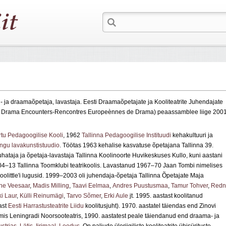
tri- ja draamaõpetaja, lavastaja. Eesti Draamaõpetajate ja Kooliteatrite Juhendajate
 Drama Encounters-Rencontres Europeènnes de Drama) peaassamblee liige 2001
rtu Pedagoogilise Kooli
, 1962
Tallinna Pedagoogilise Instituudi
kehakultuuri ja
ingu lavakunstistuudio
. Töötas 1963 kehalise kasvatuse õpetajana Tallinna 39.
hataja ja õpetaja-lavastaja Tallinna Koolinoorte Huvikeskuses Kullo, kuni aastani
04–13 Tallinna Toomklubi teatrikoolis. Lavastanud 1967–70 Jaan Tombi nimelises
olittle'i lugusid. 1999–2003 oli juhendaja-õpetaja Tallinna Õpetajate Maja
ne Veesaar
,
Madis Milling
,
Taavi Eelmaa
,
Andres Puustusmaa
,
Tamur Tohver
,
Redn
ki Laur
,
Külli Reinumägi
,
Tarvo Sõmer
,
Erki Aule
jt. 1995. aastast koolitanud
tast
Eesti Harrastusteatrite Liidu
koolitusjuht). 1970. aastatel täiendas end Zinovi
mis Leningradi Noorsooteatris, 1990. aastatest peale täiendanud end draama- ja