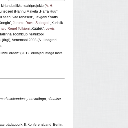
 kirjanduslikke teatriprojekte (
A. H.
ku teosed (Hannu Mäkelä „Härra Huu”,
i saabuvad rebased”, Jevgeni Švartsi
Onegin”,
Jerome David Salingeri
„Kuristik
ald Reuel Tolkieni
„Kääbik”,
Lewis
 Tallinna Toomklubi teatrikooli
 järgi), Venemaal 2008 (A. Lindgreni
s.
ilinnu orden” (2012; erivajadustega laste
omeri ettekandest
„
Loovmängu, sõnalise
0
aterpädagogik. II. Konferenzband. Berlin;