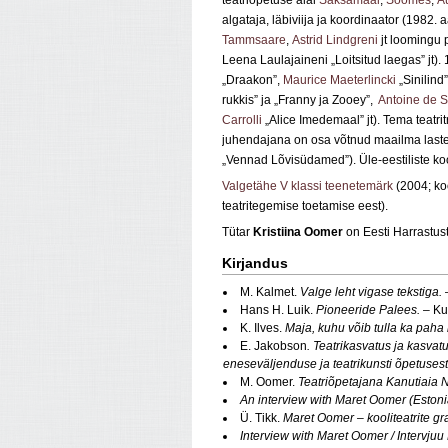
teatriõpetuse alal
Saksamaal
,
Soomes
,
Au
algataja, läbiviija ja koordinaator (1982. a
Tammsaare
,
Astrid Lindgreni
jt loomingu 
Leena Laulajaineni „Loitsitud laegas” jt).
„Draakon”,
Maurice Maeterlincki
„Sinilind
rukkis” ja „Franny ja Zooey”,
Antoine de S
Carrolli
„Alice Imedemaal” jt). Tema teatri
juhendajana on osa võtnud maailma lastet
„Vennad Lõvisüdamed”). Üle-eestiliste koo
Valgetähe V klassi teenetemärk
(2004; koo
teatritegemise toetamise eest).
Tütar
Kristiina Oomer
on Eesti Harrastus
Kirjandus
M. Kalmet.
Valge leht vigase tekstiga.
Hans H. Luik.
Pioneeride Palees.
– Ku
K. Ilves.
Maja, kuhu võib tulla ka paha
E. Jakobson
. Teatrikasvatus ja kasvatus
eneseväljenduse ja teatrikunsti õpetusest 
M. Oomer.
Teatriõpetajana Kanutiaia N
An interview with Maret Oomer (Estoni
Ü. Tikk.
Maret Oomer – kooliteatrite gr
Interview with Maret Oomer / Intervjuu 