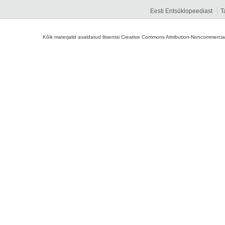
Eesti Entsüklopeediast
T
Kõik materjalid avaldatud litsentsi Creative Commons Attribution-Noncommercial-S