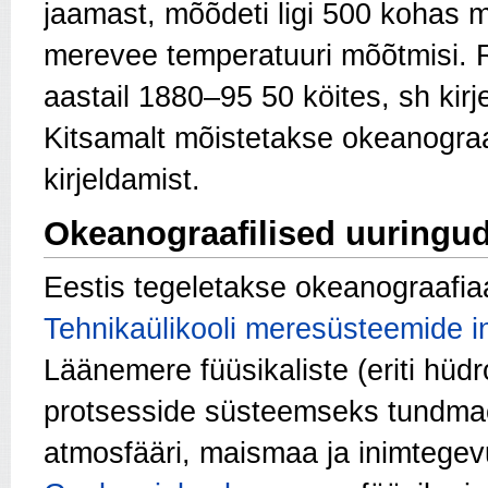
jaamast, mõõdeti ligi 500 kohas m
merevee temperatuuri mõõtmisi. R
aastail 1880–95 50 köi­tes, sh kir
Kitsamalt mõistetakse okeanograa
kirjeldamist.
Okeanograafilised uuringud
Eestis tegeletakse okeanograafia
Tehnikaülikooli meresüsteemide in
Läänemere füüsikaliste (eriti hüd
protsesside süsteemseks tundmaõ
atmosfääri, maismaa ja inimtegev