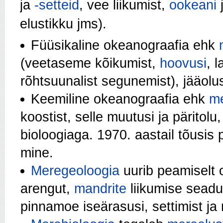
ja
-setteid
, vee liikumist,
ookeani
elustikku jms).
Füüsikaline okeanograafia ehk
(veetaseme kõikumist,
hoovusi
, 
rõhtsuunalist segunemist), jääolu
Keemiline okeanograafia ehk
m
koostist, selle muutusi ja päritol
bioloogiaga. 1970. aastail tõusis
mine.
Meregeoloogia
uurib peamiselt o
arengut,
mandrite
liiku­mise sead
pinnamoe iseärasusi, settimist j