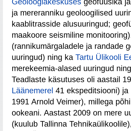
Geoloogiakeskuses
geofüüsika j
ja mereranniku geoloogilised uur
kaablitrasside alusuuringud; geofü
maakoore seismiline monitooring
(rannikumärgaladele ja randade g
uuringud) ning ka
Tartu Ülikooli E
merekeemia-alased uuringud ning 
Teadlaste käsutuses oli aastail 1
Läänemerel
41 ekspedit­siooni) j
1991 Arnold Veimer), millega põhi
ookeani. Aastast 2009 on mere uu
(kuulub Tallinna Tehnikaülikoolile