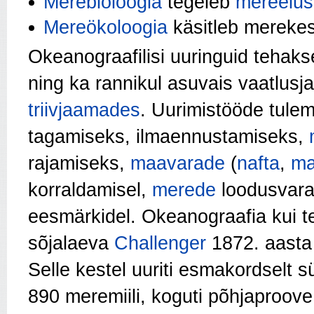
Merebioloogia
tegeleb
mereelus
Mereökoloogia
käsitleb merekes
Okeanograafilisi uuringuid tehakse
ning ka rannikul asuvais vaatlusja
triivjaamades
. Uurimistööde tule
tagamiseks, ilmaennustamiseks,
rajamiseks,
maavarade
(
naf­ta
,
ma
korraldami­sel,
merede
loodusvarad
eesmärkidel. Okeanograafia kui 
sõjalaeva
Challenger
1872. aasta 
Selle kestel uuriti esmakord­selt sü
890 me­remiili, koguti põhjaproove 