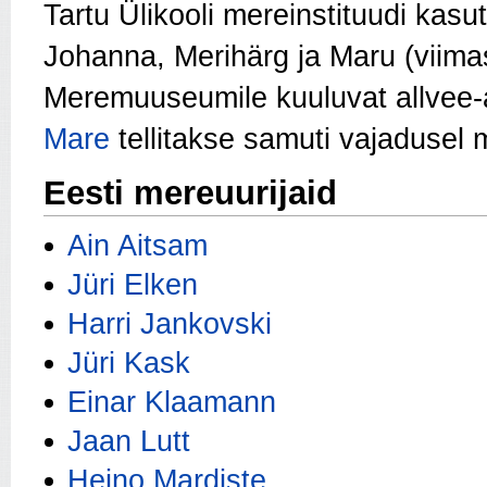
Tartu Ülikooli mereinstituudi kas
Johanna, Merihärg ja Maru (viim
Meremuuseumile kuuluvat allvee-ar
Mare
tellitakse samuti vajadusel 
Eesti mereuurijaid
Ain Aitsam
Jüri Elken
Harri Jankovski
Jüri Kask
Einar Klaamann
Jaan Lutt
Heino Mardiste