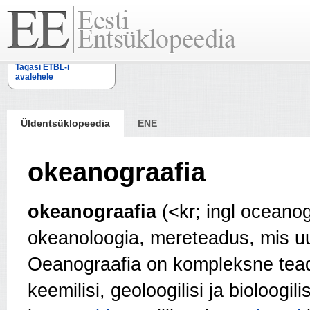
Tagasi ETBL-i
avalehele
Üldentsüklopeedia
ENE
okeanograafia
okeanograafia
(<kr; ingl oceano
okeanoloogia, mereteadus, mis u
Oeanograafia on kompleksne teadu
keemilisi, geoloogilisi ja bioloogil