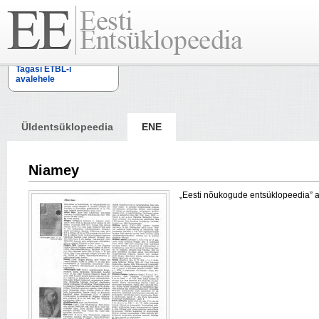
Tagasi ETBL-i
avalehele
Üldentsüklopeedia
ENE
Niamey
„Eesti nõukogude entsüklopeedia” arti