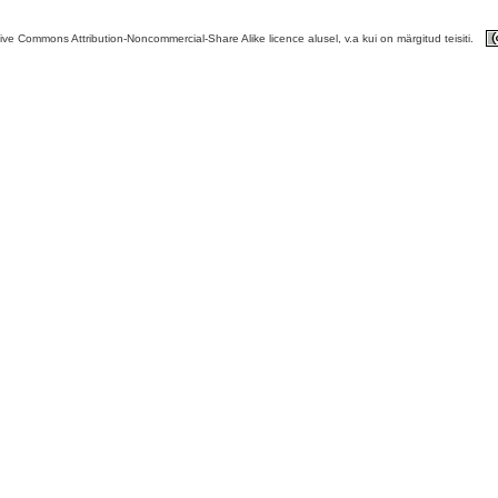
tive Commons Attribution-Noncommercial-Share Alike licence alusel, v.a kui on märgitud teisiti.