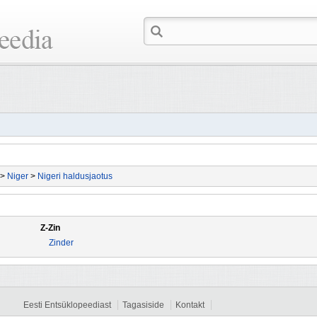
>
Niger
>
Nigeri haldusjaotus
Z-Zin
Zinder
Eesti Entsüklopeediast
Tagasiside
Kontakt