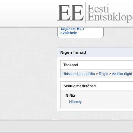
Tagasi ETBL-i
avalehele
Nigeri linnad
Teekond
Ühiskond ja poliitika
>
Riigid
>
Aafrika riigid
Seotud märksõnad
N-Nia
Niamey