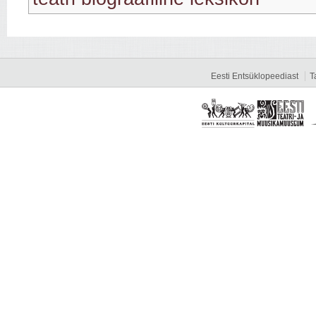
Eesti Entsüklopeediast
T