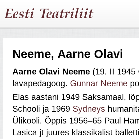
Neeme, Aarne Olavi
Aarne Olavi
Neeme
(19. II 1945
lavapedagoog.
Gunnar Neeme
po
Elas aastani 1949 Saksamaal, lõ
Schooli ja 1969
Sydneys
humanita
Ülikooli. Õppis 1956–65 Paul Ham
Lasica jt juures klassikalist balle