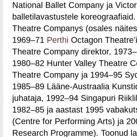
National Ballet Company ja Victori
balletilavastustele koreograafiaid
Theatre Companys (osales näitest
1969–71
Perthi
Octagon Theatre’i
Theatre Company direktor, 1973–
1980–82 Hunter Valley Theatre C
Theatre Company ja 1994–95 Sydne
1985–89 Lääne‑Austraalia Kuns
juhataja, 1992–94 Singapuri Riikl
1982–85 ja aastast 1995 vabakut
(Centre for Performing Arts) ja 2
Research Programme). Toonud lav