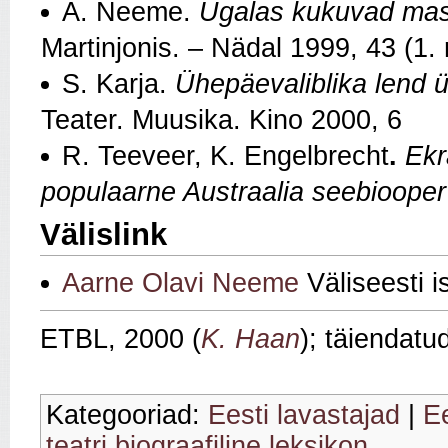
A. Neeme.
Ugalas kukuvad ma
Martinjonis. – Nädal 1999, 43 (1
S. Karja.
Ühepäevaliblika lend ü
Teater. Muusika. Kino 2000, 6
R. Teeveer, K. Engelbrecht
.
Ekr
populaarne Austraalia seebiooper
Välislink
Aarne Olavi Neeme
Väliseesti 
ETBL, 2000 (
K. Haan
); täiendatu
Kategooriad:
Eesti lavastajad
|
Ee
teatri biograafiline leksikon