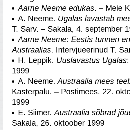
Aarne Neeme edukas
. – Meie 
A. Neeme.
Ugalas lavastab mee
T. Sarv. – Sakala, 4. september 
Aarne Neeme: Eestis tunnen end
Austraalias
. Intervjueerinud T. S
H. Leppik.
Uuslavastus Ugalas
1999
A. Neeme.
Austraalia mees teeb
Kasterpalu. – Postimees, 22. ok
1999
E. Siimer.
Austraalia sõbrad jõu
Sakala, 26. oktoober 1999