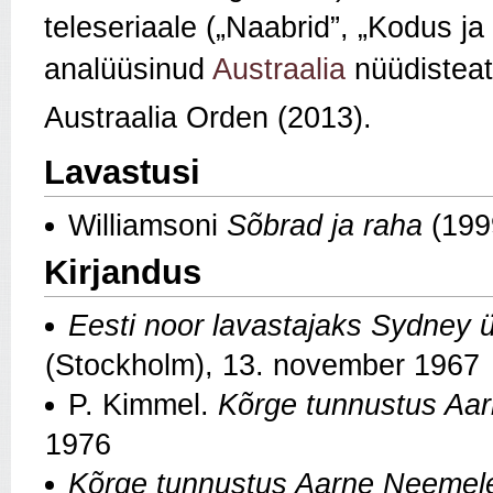
teleseriaale („Naabrid”, „Kodus j
analüüsinud
Austraalia
nüüdisteatr
Austraalia Orden (2013).
Lavastusi
Williamsoni
Sõbrad ja raha
(19
Kirjandus
Eesti noor lavastajaks Sydney ül
(Stockholm), 13. november 1967
P. Kimmel.
Kõrge tunnustus Aa
1976
Kõrge tunnustus Aarne Neemel