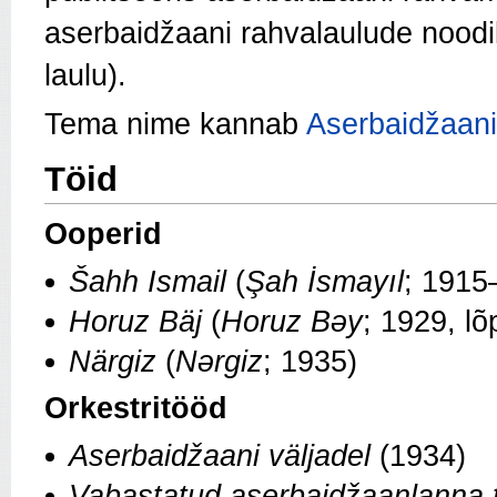
aserbaidžaani rahvalaulude nood
laulu).
Tema nime kannab
Aserbaidžaani 
Töid
Ooperid
Šahh Ismail
(
Şah İsmayıl
; 1915
Horuz Bäj
(
Horuz Bəy
; 1929, l
Närgiz
(
Nərgiz
; 1935)
Orkestritööd
Aserbaidžaani väljadel
(1934)
Vabastatud aserbaidžaanlanna 