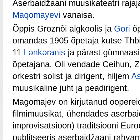
Aserbaidžaani muu­sikateatri rajaj
Maqomayevi
vanaisa.
Õppis Groznõi algkoolis ja
Gori
õp
omandas 1905 õpetaja kutse Thbili
11
Lәnkәranis
ja pärast gümnaas
õpetajana. Oli vendade Ceihun, Zü
orkestri solist ja dirigent, hiljem
As
muusikaline juht ja peadirigent.
Magomajev on kirjutanud oopereid 
filmimuusikat, ühendades aserba
improvisatsioon) traditsiooni Eur
publitseeris aserbaidžaani rahva