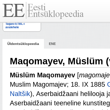
Tagasi ETBL-i
avalehele
Üldentsüklopeedia
ENE
Maqomayev, Müslüm 
Müslüm Maqomayev
[
magomaje
Muslim Magomajev; 18. IX 1885
Naltšik
), Aserbaidžaani helilooja ja
Aserbaidžaani teeneline kunstiteg