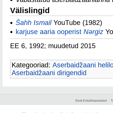
Välislingid
Šahh Ismail
YouTube (1982)
karjuse aaria ooperist
Nərgiz
Yo
EE 6, 1992; muudetud 2015
Kategooriad:
Aserbaidžaani helil
Aserbaidžaani dirigendid
Eesti Entsüklopeediast
T