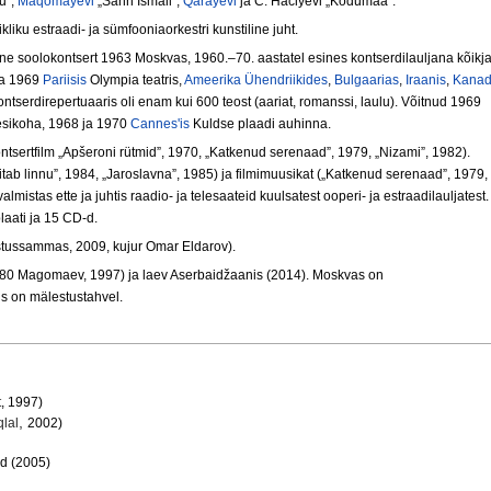
u”,
Maqomayevi
„Šahh Ismail”,
Qarayevi
ja C. Haciyevi „Kodumaa”.
kliku estraadi- ja sümfooniaorkestri kunstiline juht.
ene soolokontsert 1963 Moskvas, 1960.–70. aastatel esines kontserdilauljana kõik
 ja 1969
Pariisis
Olympia teatris,
Ameerika Ühendriikides
,
Bulgaarias
,
Iraanis
,
Kanad
ntserdirepertuaaris oli enam kui 600 teost (aariat, romanssi, laulu). Võitnud 1969
sikoha, 1968 ja 1970
Cannes'is
Kuldse plaadi auhinna.
tsertfilm „Apšeroni rütmid”, 1970, „Katkenud serenaad”, 1979, „Nizami”, 1982).
nnitab linnu”, 1984, „Jaroslavna”, 1985) ja filmimuusikat („Katkenud serenaad”, 1979,
mistas ette ja juhtis raadio- ja telesaateid kuulsatest ooperi- ja estraadilauljatest.
aati ja 15 CD-d.
tussammas, 2009, kujur Omar Eldarov).
980 Magomaev, 1997) ja laev Aserbaidžaanis (2014). Moskvas on
 on mälestustahvel.
t
, 1997)
,
qlal
2002)
nd (2005)