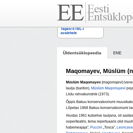
Tagasi ETBL-i
avalehele
Üldentsüklopeedia
ENE
Maqomayev, Müslüm (
Müslüm Maqomayev
[
magomajev
]
(vene
laulja (bariton),
Müslüm Maqomayevi
poja
Liidu rahvakunstnik (1973).
Õppis Bakuu konservatooriumi muusikako
Lõpetas 1968 Bakuu konservatooriumi laul
Alustas 1961 kutselise lauljana, oli aasta
ooperiteatris, tema repertuaaris olid mu
habemeajaja”,
Puccini
„Tosca”,
Leoncaval