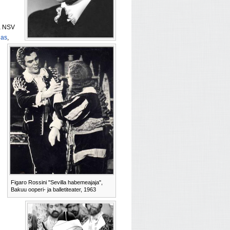
ja NSV
as
,
Figaro Rossini "Sevilla habemeajaja",
Bakuu ooperi- ja balletiteater, 1963