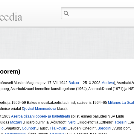
noorem)
päraselt Muslim Magomajev; 17. VIII 1942
Bakuu
– 25. X 2008
Moskva
), Aserbaidž
poeg, Aserbaidžaani teeneline kunstitegelane (1964), Aserbaidžaani (1971) ja N
olis ja 1956–59 Bakuu muusikakoolis laulmist, stažeeris 1964–65
Milanos
La Sca
mise erialal (
Şövkət Məmmədova
klass).
st 1963
Aserbaidžaani ooperi- ja balletiteatri
solist, esines paljudes NSV Liidu
uhulgas
Mozarti
„Figaro pulm” ja „Võluflööt”,
Verdi
„Rigoletto” ja „Othello”,
Rossini
„Sev
lo
„Pajatsid”,
Gounod'
„Faust”,
Tšaikovski
„Jevgeni Onegin”,
Borodini
„Vürst Igor”,