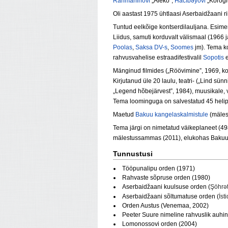
Rahmaninovi
„Aleko”,
Hacıbәyovi
„Korogl
Oli aastast 1975 ühtlaasi Aserbaidžaani rii
Tuntud eelkõige kont­serdilauljana. Esim
Liidus, samuti korduvalt välismaal (1966
Poolas
,
Saksa DV-s
,
Soomes
jm). Tema ko
rahvusvahelise estraadifestivalil
Sopotis
e
Mänginud filmides („Röövimine”, 1969, kon
Kirjutanud üle 20 laulu, teatri- („Lind sü
„Legend hõbejärvest”, 1984), muusikale, val
Tema loominguga on salvestatud 45 helipl
Maetud
Bakuu kangelaskalmistule
(mäles
Tema järgi on nimetatud väikeplaneet (4
mälestussammas (2011), elukohas Bakuus
Tunnustusi
Tööpunalipu orden (1971)
Rahvaste sõpruse orden (1980)
Aserbaidžaani kuulsuse orden (
Şöhrə
Aserbaidžaani sõltumatuse orden (
İsti
Orden Austus (Venemaa, 2002)
Peeter Suure nimeline rahvuslik auhi
Lomonossovi orden (2004)