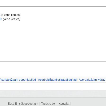
e ja vene keeles)
ri
(vene keeles)
Aserbaidžaani ooperilauljad
|
Aserbaidžaani estraadilauljad
|
Aserbaidžaani värav
Eesti Entsüklopeediast
Tagasiside
Kontakt