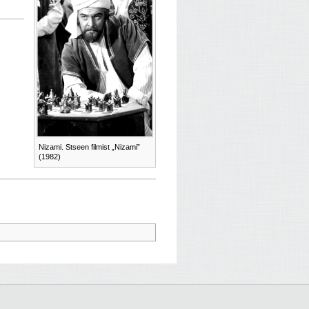
Nizami. Stseen filmist „Nizami”
(1982)