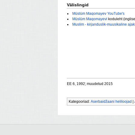
Välislingid
Müslüm Maqomayev YouTube's
Müslüm Maqomayevi
koduleht (inglis
Muslim - kirjanduslik-muusikaline ajaki
EE 6, 1992; muudetud 2015
Kategooriad:
Aserbaidžaani heliloojad
|