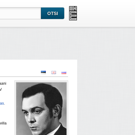
aani
SV
las
.
illa