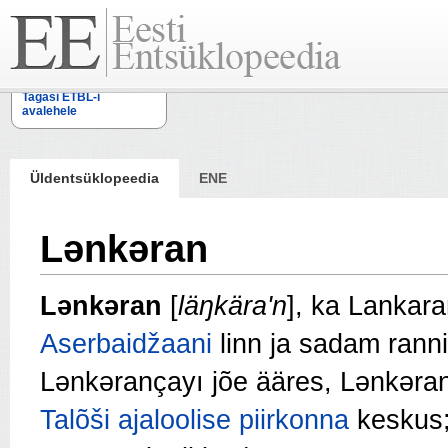
Tagasi ETBL-i
avalehele
Üldentsüklopeedia
ENE
Lənkəran
Lənkəran
[
läŋkära'n
], ka Lankar
Aserbaidžaani
linn ja sadam rann
Lənkərançayı jõe ääres, Lənkərani
Talõši ajaloolise piirkonna
keskus; 