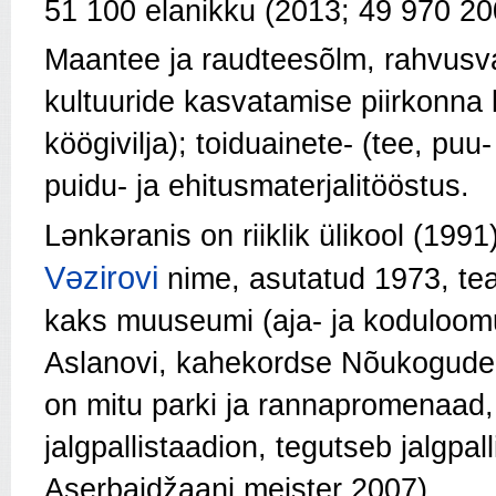
51 100 elanikku (2013; 49 970 20
Maantee ja raudteesõlm, rahvusva
kultuuride kasvatamise piirkonna
köögivilja); toiduainete- (tee, puu
puidu- ja ehitusmaterjalitööstus.
Lənkəranis on riiklik ü
likool (1991
Vəzirovi
nime, asutatud 1973,
te
kaks muuseumi (aja- ja koduloom
Aslanovi, kahekordse Nõukogude
on mitu parki ja rannapromenaad, 
jalgpallistaadion, tegutseb jalgpa
Aserbaidžaani meister 2007).