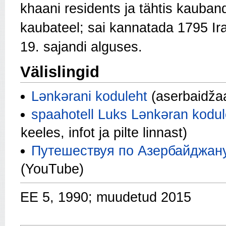
khaani residents ja tähtis kaub
kaubateel; sai kannatada 1795 Ir
19. sajandi alguses.
Välislingid
Lənkərani koduleht
(aserbaidžaa
spaahotell Luks Lənkəran kodul
keeles, infot ja pilte linnast)
Путешествуя по Азербайджан
(YouTube)
EE 5, 1990; muudetud 2015