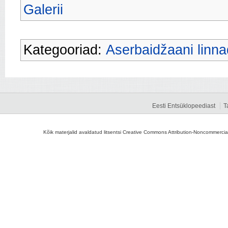
Galerii
Kategooriad:
Aserbaidžaani linna
Eesti Entsüklopeediast
T
Kõik materjalid avaldatud litsentsi Creative Commons Attribution-Noncommercial-S