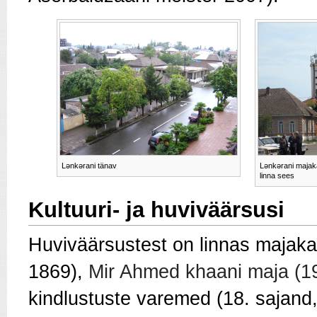
Lənkərani tänav
Lənkərani majak
linna sees
Kultuuri- ja huviväärsusi
Huviväärsustest on linnas majaka
1869),
Mir Ahmed khaani maja (1
kindlustuste varemed (18. sajand