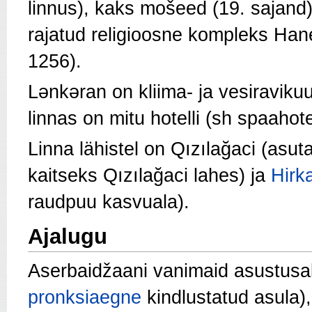
linnus), kaks mošeed (19. sajand),
rajatud religioosne kompleks Ha
1256).
Lənkəran on kliima- ja vesiraviku
linnas on mitu hotelli (
sh spaahote
Linna lähistel on Qızılağaci (asut
kaitseks Qızılağaci lahes) ja
Hirk
raudpuu kasvuala)
.
Ajalugu
Aserbaidžaani vanimaid asustusal
pronksiaegne
kindlustatud asula),