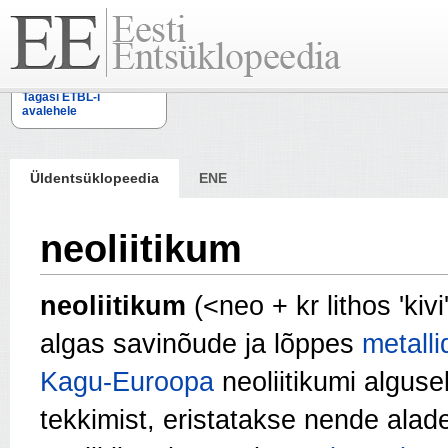
Tagasi ETBL-i
avalehele
Üldentsüklopeedia
ENE
neoliitikum
neoliitikum
(<neo + kr lithos 'kiv
algas savinõude ja lõppes
metalli
Kagu-Euroopa
neoliitikumi alguse
tekkimist, eristatakse nende alad