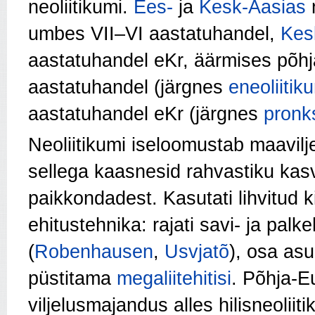
neoliitikumi.
Ees-
ja
Kesk-Aasias
umbes VII–VI aastatuhandel,
Kes
aastatuhandel eKr, äärmises põhja
aastatuhandel (järgnes
eneoliitik
aastatuhandel eKr (järgnes
pronk
Neoliitikumi iseloomustab maavil­
sellega kaasnesid rahvastiku kas
paikkondadest. Kasutati lihvitud ki
ehitustehnika: rajati savi- ja palke
(
Robenhausen
,
Usvjatõ
), osa asul
püstitama
megaliitehitisi
. Põhja-E
viljelusmajandus alles hilisneoliiti