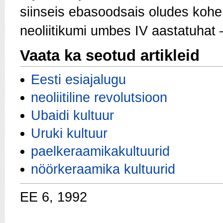
siinseis ebasoodsais olu­des koh
neoliitikumi umbes IV aastatuhat 
Vaata ka seotud artikleid
Eesti esiajalugu
neoliitiline revolutsioon
Ubaidi kultuur
Uruki kultuur
paelkeraamikakultuurid
nöörkeraamika kultuurid
EE 6, 1992