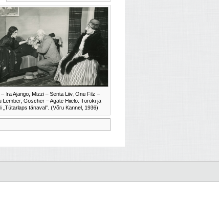
a – Ira Ajango, Mizzi – Senta Liiv, Onu Filz –
 Lember, Goscher – Agate Hiielo. Töröki ja
 „Tütarlaps tänaval”. (Võru Kannel, 1936)