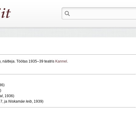
, näitleja. Töötas 1935–39 teatris
Kannel
.
36)
)
al
, 1936)
37, ja
Niskamäe leib
, 1939)