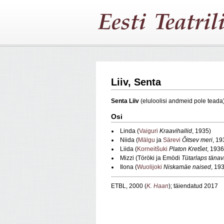
Liiv, Senta
Senta Liiv
(eluloolisi andmeid pole teada)
Osi
Linda (
Vaiguri
Kraavihallid
, 1935)
Niida (
Mälgu
ja
Särevi
Õitsev meri
, 19
Liida (
Korneitšuki
Platon Kretšet
, 1936
Mizzi (Töröki ja Emödi
Tütarlaps tänav
Ilona (
Wuolijoki
Niskamäe naised
, 19
ETBL, 2000 (
K. Haan
); täiendatud 2017