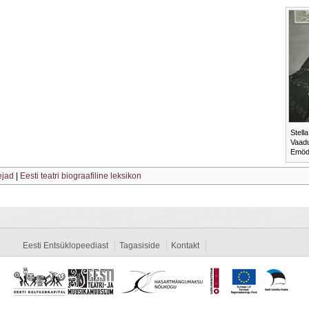
Stell
Vaadu
Emödi
ejad
|
Eesti teatri biograafiline leksikon
Eesti Entsüklopeediast
Tagasiside
Kontakt