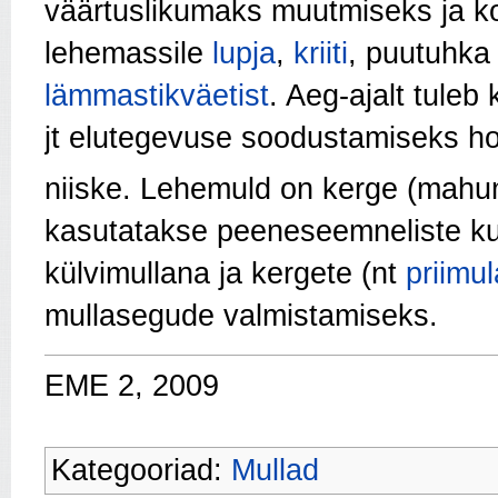
väärtuslikumaks muutmiseks ja k
lehemassile
lupja
,
kriiti
, puutuhka 
lämmastikväetist
. Aeg-ajalt tuleb
jt elutegevuse soodustamiseks ho
niiske. Lehemuld on kerge (mah
kasutatakse peeneseemneliste kult
külvimullana ja kergete (nt
priimul
mullasegude valmistamiseks.
EME 2, 2009
Kategooriad:
Mullad