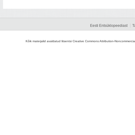
Eesti Entsüklopeediast
T
Kõik materjalid avaldatud litsentsi Creative Commons Attribution-Noncommercial-S