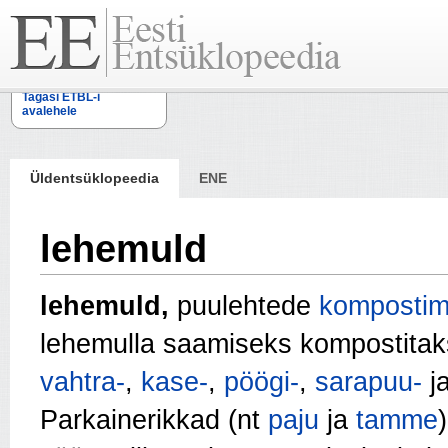
Tagasi ETBL-i
avalehele
Üldentsüklopeedia
ENE
lehemuld
lehemuld,
puulehtede
kompostim
lehemulla saamiseks kompostita
vahtra-
,
kase-
,
pöögi-
,
sarapuu-
j
Parkainerikkad (nt
paju
ja
tamme