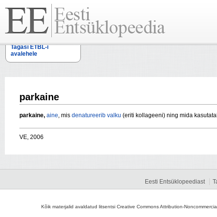
Tagasi ETBL-i
avalehele
parkaine
parkaine,
aine
, mis
denatureerib
valku
(eriti kollageeni) ning mida kasutat
VE, 2006
Eesti Entsüklopeediast
T
Kõik materjalid avaldatud litsentsi Creative Commons Attribution-Noncommercial-S