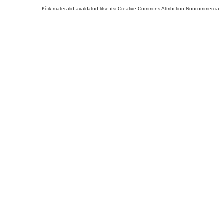
Kõik materjalid avaldatud litsentsi Creative Commons Attribution-Noncommercial-S