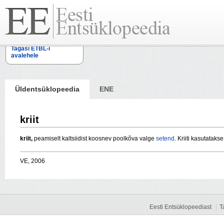
Tagasi ETBL-i
avalehele
Üldentsüklopeedia
ENE
kriit
kriit,
peamiselt kaltsiidist koosnev poolkõva valge
setend
. Kriiti kasutataks
VE, 2006
Eesti Entsüklopeediast
T