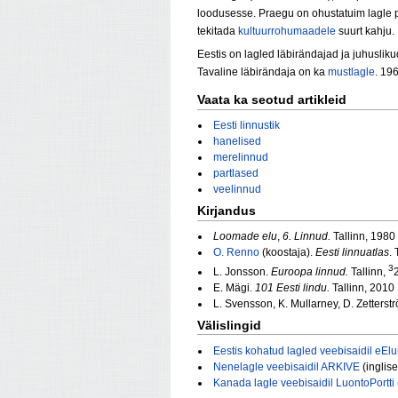
loodusesse. Praegu on ohustatuim lagle 
tekitada
kultuurrohumaadele
suurt kahju.
Eestis on lagled läbirändajad ja juhusliku
Tavaline läbirändaja on ka
mustlagle
. 19
Vaata ka seotud artikleid
Eesti linnustik
hanelised
merelinnud
partlased
veelinnud
Kirjandus
Loomade elu
,
6. Linnud.
Tallinn, 1980
O. Renno
(koostaja).
Eesti linnuatlas
.
3
L. Jonsson.
Euroopa linnud.
Tallinn,
E. Mägi.
101 Eesti lindu.
Tallinn, 2010
L. Svensson, K. Mullarney, D. Zetterst
Välislingid
Eestis kohatud lagled veebisaidil eElu
Nenelagle veebisaidil ARKIVE
(inglise
Kanada lagle veebisaidil LuontoPortti