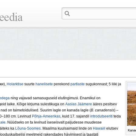
рки),
Holarktise
suurte
hanelisete
perekond
partlaste
sugukonnast; 5 liiki ja
edega
ning vajavad samasuguseid elutingimusi. Enamikul on
geid laike. Kõige kirjuma sulestikuga on
Aasias
Jäämere
ääres pesitsev
nad on taimetoidulised. Suurim lagle on kanada lagle (
В. canadensis
) –
0–180 cm. Levinud
Põhja-Ameerikas
, kuid 17. sajandil
introdutseeriti
teda
ale
. Nüüdseks on ta levinud iseseisvalt paljudesse muudesse
äiteks ka
Lõuna-Soomes
. Maailma kuulsaimaid linde on
Hawaiil
elutsev
Kanad
i looduskaitselisi meetmeid rakendades hävimisest ja taastati