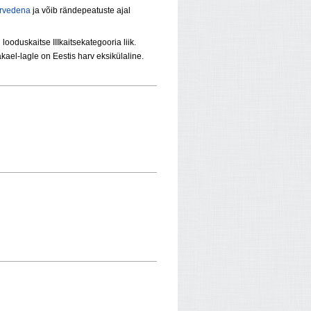
arvedena
ja võib rändepeatuste ajal
ooduskaitse IIIkaitsekategooria liik.
kael-lagle on Eestis harv eksikülaline.