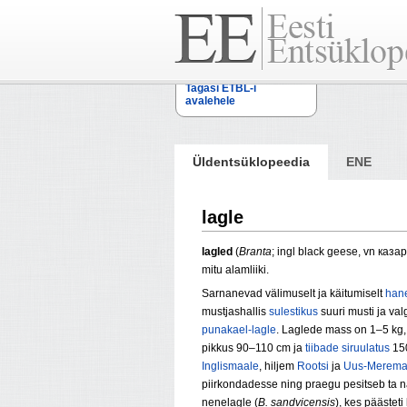
Tagasi ETBL-i
avalehele
Üldentsüklopeedia
ENE
lagle
lagled
(
Branta
; ingl black geese, vn каза
mitu alamliiki.
Sarnanevad välimuselt ja käitumiselt
han
mustjashallis
sulestikus
suuri musti ja val
punakael-lagle
. Laglede mass on 1–5 kg, 
pikkus 90–110 cm ja
tiibade
siruulatus
15
Inglismaale
, hiljem
Rootsi
ja
Uus-Merema
piirkondadesse ning praegu pesitseb ta n
nenelagle (
B. sandvicensis
), kes päästet