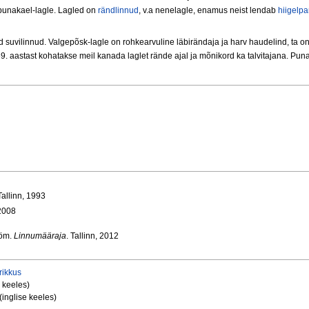
punakael-lagle. Lagled on
rändlinnud
, v.a nenelagle, enamus neist lendab
hiigelp
d suvilinnud. Valgepõsk-lagle on rohkearvuline läbirändaja ja harv haudelind, ta on l
69. aastast kohatakse meil kanada laglet rände ajal ja mõnikord ka talvitajana. Puna
 Tallinn, 1993
2008
röm.
Linnumääraja
. Tallinn, 2012
rikkus
 keeles)
(inglise keeles)