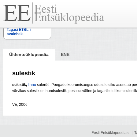
Tagasi ETBL-i
avalehele
Üldentsüklopeedia
ENE
sulestik
sulestik,
linnu
sulerüü. Poegade koorumisaegse udusulestiku asendab pesas
värvikas sulestik on hundsulestik, pesitsusväline ja tagasihoidlikum sulesti
VE, 2006
Eesti Entsüklopeediast
T