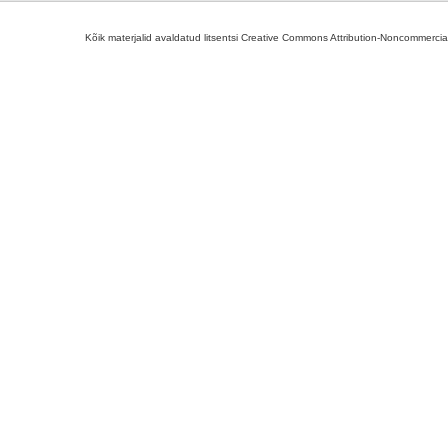
Kõik materjalid avaldatud litsentsi Creative Commons Attribution-Noncommercial-S