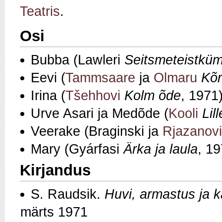
Teatris
.
Osi
Bubba (Lawleri
Seitsmeteistkü
Eevi (
Tammsaare
ja
Olmaru
Kõr
Irina (
Tšehhovi
Kolm õde
, 1971
Urve Asari ja Medõde (
Kooli
Lil
Veerake (Braginski ja
Rjazanovi
Mary (Gyárfasi
Ärka ja laula
, 19
Kirjandus
S. Raudsik.
Huvi, armastus ja 
märts 1971