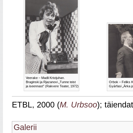
Veerake – Madli Kristjuhan.
Braginski ja Rjazanovi „Tunne teist
Orbok – Feliks K
ja iseennast” (Rakvere Teater, 1972)
Gyárfasi „Ärka j
ETBL, 2000 (
M. Urbsoo
); täienda
Galerii