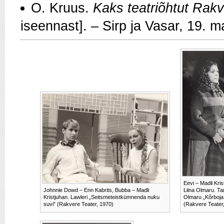
O. Kruus.
Kaks teatriõhtut Rak
iseennast]. – Sirp ja Vasar, 19. m
Eevi – Madli Kris
Johnnie Dowd – Enn Kabrits, Bubba – Madli
Liina Olmaru. T
Kristjuhan. Lawleri „Seitsmeteistkümnenda nuku
Olmaru „Kõrboj
suvi” (Rakvere Teater, 1970)
(Rakvere Teater