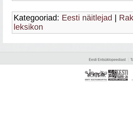
Kategooriad:
Eesti näitlejad
|
Rak
leksikon
Eesti Entsüklopeediast
T