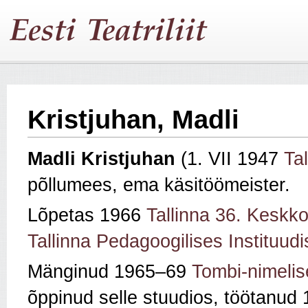
Kristjuhan, Madli
Madli Kristjuhan
(1. VII 1947
Tal
põllumees, ema käsitöömeister.
Lõpetas 1966
Tallinna 36. Keskko
Tallinna Pedagoogilises Instituudi
Mänginud 1965–69
Tombi-nimelis
õppinud selle stuudios, töötanu