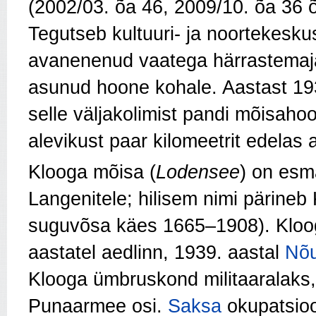
(2002/03. õa 46, 2009/10. õa 36 õ
Tegutseb kultuuri- ja noortekesku
avanenenud vaatega härrastemaj
asunud hoone kohale. Aastast 1
selle väljakolimist pandi mõisah
alevikust paar kilomeetrit edelas
Klooga mõisa (
Lodensee
) on esm
Langenitele; hilisem nimi pärineb
suguvõsa käes 1665–1908). Kloo
aastatel aedlinn, 1939. aastal
Nõ
Klooga ümbruskond militaaralaks,
Punaarmee
osi.
Saksa
okupatsioon