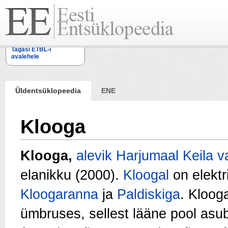
Tagasi ETBL-i
avalehele
Üldentsüklopeedia
ENE
Klooga
Klooga,
alevik
Harjumaal
Keila v
elanikku (2000).
Kloogal
on elekt
Kloogaranna
ja
Paldiskiga
. Kloog
ümbruses, sellest lääne pool asub