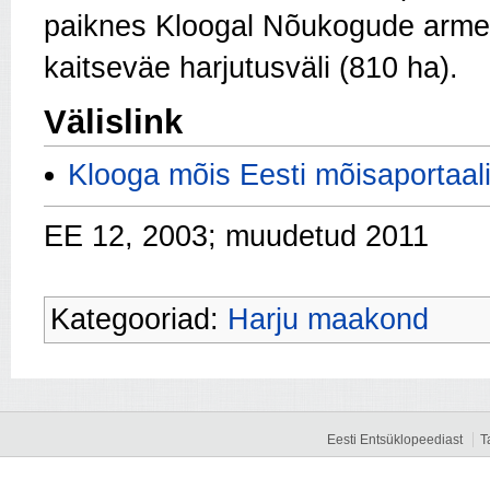
paiknes Kloogal Nõukogude armee
kaitseväe harjutusväli (810 ha).
Välislink
Klooga mõis Eesti mõisaportaal
EE 12, 2003; muudetud 2011
Kategooriad:
Harju maakond
Eesti Entsüklopeediast
T