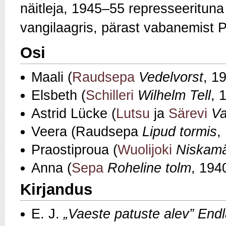
näitleja, 1945–55 represseeritun
vangilaagris, pärast vabanemist P
Osi
Maali (
Raudsepa
Vedelvorst
, 1
Elsbeth (
Schilleri
Wilhelm Tell
, 
Astrid Lücke (
Lutsu
ja
Särevi
Va
Veera (Raudsepa
Lipud tormis
,
Praostiproua (
Wuolijoki
Niskamä
Anna (
Sepa
Roheline tolm
, 194
Kirjandus
E. J.
„Vaeste patuste alev” End