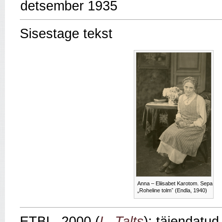
detsember 1935
Sisestage tekst
Anna – Eliisabet Karotom. Sepa
„Roheline tolmˮ (Endla, 1940)
ETBL, 2000 (
L. Talts
); täiendatud