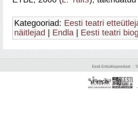
Kategooriad:
Eesti teatri etteütlej
näitlejad
|
Endla
|
Eesti teatri bio
Eesti Entsüklopeediast
T