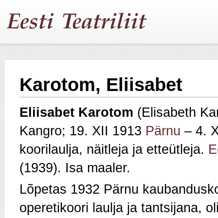
Karotom, Eliisabet
Eliisabet Karotom
(Elisabeth Ka
Kangro; 19. XII 1913
Pärnu
– 4. 
koorilaulja, näitleja ja etteütleja.
E
(1939). Isa maaler.
Lõpetas 1932 Pärnu kaubandusko
operetikoori laulja ja tantsijana, o