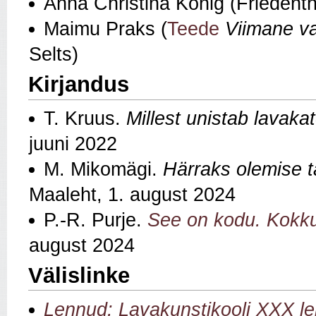
Anna Christina König (Friedenth
Maimu Praks (
Teede
Viimane v
Selts)
Kirjandus
T. Kruus.
Millest unistab lavaka
juuni 2022
M. Mikomägi.
Härraks olemise 
Maaleht, 1. august 2024
P.-R. Purje.
See on kodu. Kokk
august 2024
Välislinke
Lennud: Lavakunstikooli XXX l