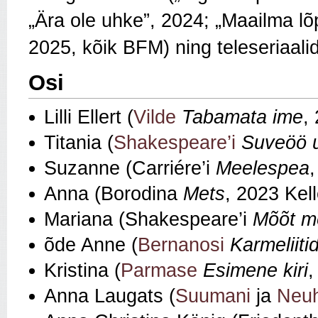
„Ära ole uhke”, 2024; „Maailma lõp
2025, kõik BFM) ning teleseriaalid
Osi
Lilli Ellert (
Vilde
Tabamata ime
,
Titania (
Shakespeare’i
Suveöö 
Suzanne (Carriére’i
Meelespea
Anna (Borodina
Mets
, 2023 Kell
Mariana (Shakespeare’i
Mõõt m
õde Anne (
Bernanosi
Karmeliiti
Kristina (
Parmase
Esimene kiri
,
Anna Laugats (
Suumani
ja
Neuh