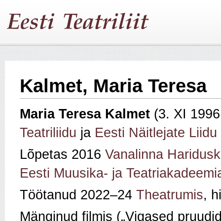
Kalmet, Maria Teresa
Maria Teresa Kalmet
(3. XI 199
Teatriliidu
ja
Eesti Näitlejate Liidu
Lõpetas 2016
Vanalinna Haridusk
Eesti Muusika- ja Teatriakadeemia
Töötanud 2022–24
Theatrumis
, h
Mänginud filmis („Vigased pruudid”