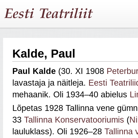
Kalde, Paul
Paul Kalde
(30. XI 1908
Peterbur
lavastaja ja näitleja.
Eesti Teatrili
mehaanik. Oli 1934–40 abielus
Li
Lõpetas 1928 Tallinna vene gümn
33
Tallinna Konservatooriumis
(
Ni
lauluklass). Oli 1926–28
Tallinna 