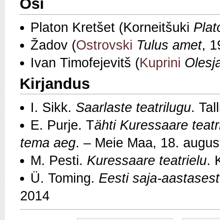
Osi
Platon Kretšet (Korneitšuki
Plat
Žadov (
Ostrovski
Tulus amet
, 1
Ivan Timofejevitš (
Kuprini
Olesj
Kirjandus
I. Sikk.
Saarlaste teatrilugu
. Tal
E. Purje. T
ähti Kuressaare teatri
tema aeg
. – Meie Maa, 18. augus
M. Pesti.
Kuressaare teatrielu
. 
Ü. Toming.
Eesti saja-aastasest
2014