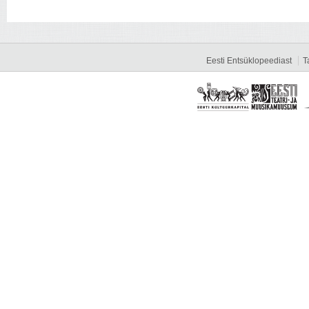
Eesti Entsüklopeediast
T