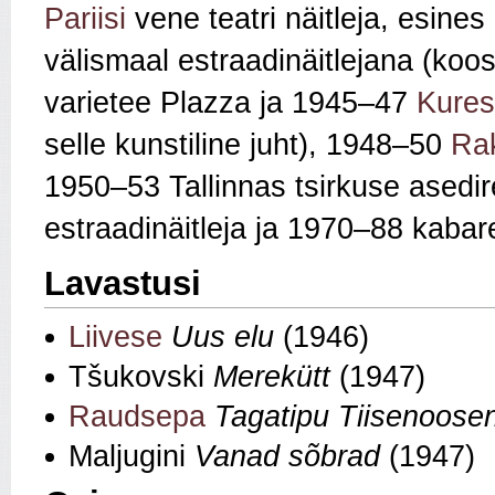
Pariisi
vene teatri näitleja, esine
välismaal estraadinäitlejana (koo
varietee Plazza ja 1945–47
Kures
selle kunstiline juht), 1948–50
Rak
1950–53 Tallinnas tsirkuse asedi
estraadinäitleja ja 1970–88 kabaree
Lavastusi
Liivese
Uus elu
(1946)
Tšukovski
Merekütt
(1947)
Raudsepa
Tagatipu Tiisenoose
Maljugini
Vanad sõbrad
(1947)