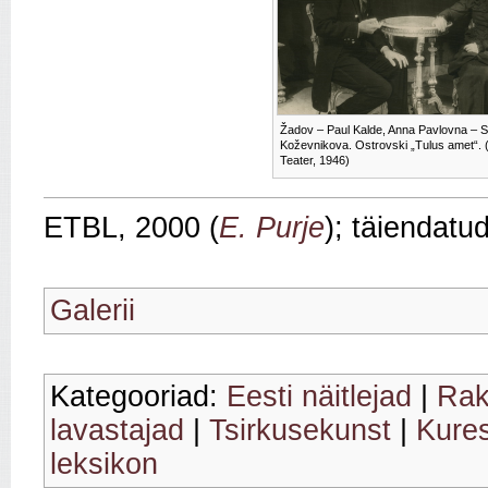
Žadov – Paul Kalde, Anna Pavlovna – S
Koževnikova. Ostrovski „Tulus amet“.
Teater, 1946)
ETBL, 2000 (
E. Purje
); täiendatu
Galerii
Kategooriad:
Eesti näitlejad
|
Rak
lavastajad
|
Tsirkusekunst
|
Kures
leksikon