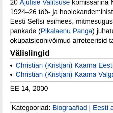
20
Ajutise Valitsuse
komissarina 
1924–26 töö- ja hoolekandeminis
Eesti Seltsi esimees, mitmesugus
pankade (
Pikalaenu Panga
) juhat
okupatsioonivõimud arreteerisid t
Välislingid
Christian (Kristjan) Kaarna Ees
Christian (Kristjan) Kaarna Va
EE 14, 2000
Kategooriad:
Biograafiad
|
Eesti 