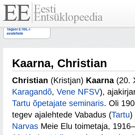
Tagasi ETBL-i
avalehele
Kaarna, Christian
Christian
(Kristjan)
Kaarna
(20.
Karagandõ
,
Vene NFSV
), ajakirj
Tartu õpetajate seminaris
. Oli 1
tegev ajalehtede Vabadus (
Tartu
)
Narvas
Meie Elu toimetaja, 1916