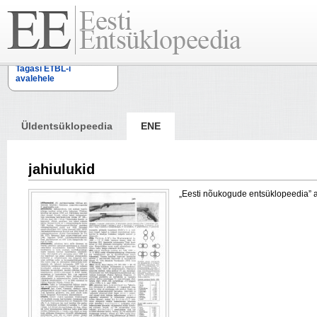
Tagasi ETBL-i
avalehele
Üldentsüklopeedia
ENE
jahiulukid
„Eesti nõukogude entsüklopeedia” arti