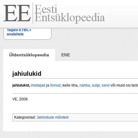
Tagasi ETBL-i
avalehele
Üldentsüklopeedia
ENE
jahiulukid
jahiulukid,
imetajad
ja
linnud
, kelle liha,
nahka
,
sulgi
,
sarvi
või muid osi tarb
VE, 2006
Kategooriad:
Jahinduse mõisted