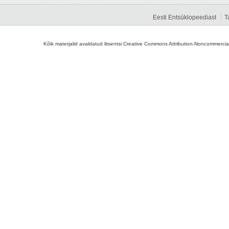
Eesti Entsüklopeediast
T
Kõik materjalid avaldatud litsentsi Creative Commons Attribution-Noncommercial-S