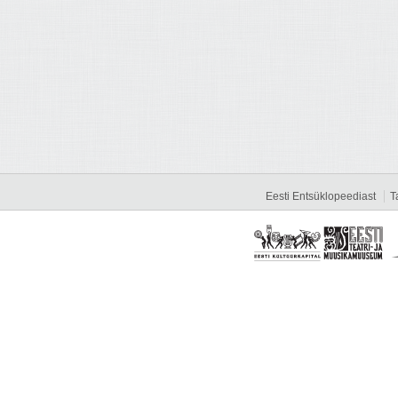
Eesti Entsüklopeediast
T