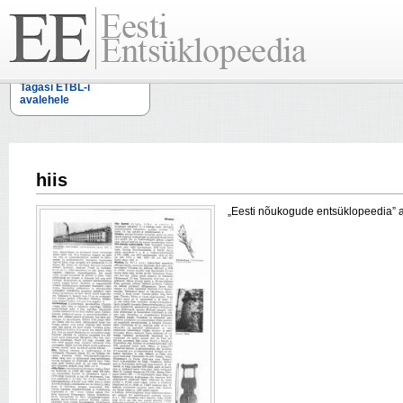
Tagasi ETBL-i
avalehele
hiis
„Eesti nõukogude entsüklopeedia” arti