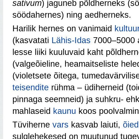
sativum
) jaguneb põldherneks (sö
söödahernes) ning aedherneks.
Harilik hernes on vanimaid
kultuu
(kasvatati
Lähis-Idas
7000–5000 aa
lesse liiki kuuluvaid kaht põldher
(valgeõieline, heamaitseliste hel
(violetsete õitega, tumeda­värvil
teisendite
rühma – üdiherneid (toi
pinnaga seemneid) ja suhkru- ehk 
mahlaseid
kaunu
koos poolvalmi
Tüviherne
vars
kasvab laiuti,
õied
sulglehekesed on muutunud tuge­v