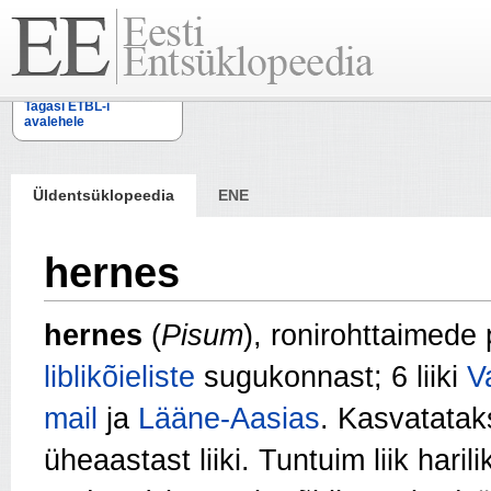
Tagasi ETBL-i
avalehele
Üldentsüklopeedia
ENE
hernes
hernes
(
Pisum
), ronirohttaimede
liblikõieliste
sugukonnast; 6 liiki
V
mail
ja
Lääne-Aasias
. Kasvatatak
üheaastast liiki. Tuntuim liik haril