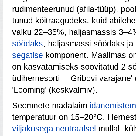
rudimenteerunud (afila-tüüp), po
tunud köitraagudeks, kuid abile
valku 22–35%, haljasmassis 3–4%
söödaks
, haljasmassi söödaks ja
segatise
komponent. Maailmas on h
on kasvatamiseks soovitatud 2 söö
üdihernesorti – 'Gribovi vara­jane
'Loo­ming' (keskvalmiv).
Seemnete madalaim
idanemistem
temperatuur on 15–20°C. Hernest
viljakusega
neutraalsel
mullal, kü