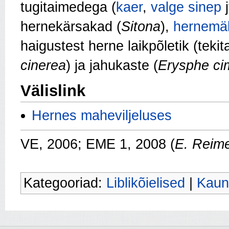
tugitaimedega (
kaer
,
valge sinep
j
hernekärsakad (
Sitona
),
hernemä
haigustest herne laikpõletik (tekit
cinerea
)
ja jahukaste (
Erysphe ci
Välislink
Hernes maheviljeluses
VE, 2006; EME 1, 2008 (
E. Reim
Kategooriad:
Liblikõielised
|
Kaunv