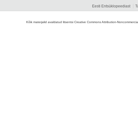
Eesti Entsüklopeediast
T
Kõik materjalid avaldatud litsentsi Creative Commons Attribution-Noncommercial-S