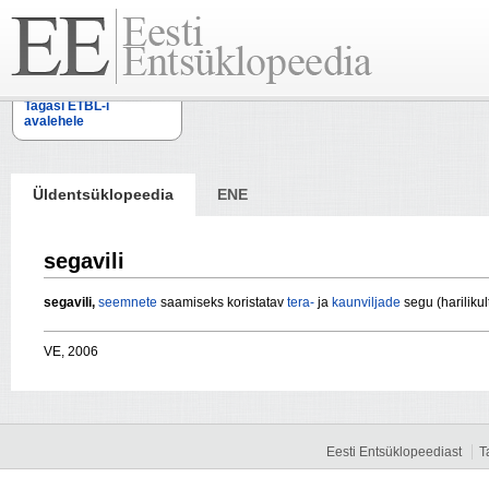
Tagasi ETBL-i
avalehele
Üldentsüklopeedia
ENE
segavili
segavili,
seemnete
saamiseks koristatav
tera-
ja
kaunviljade
segu (harilikul
VE, 2006
Eesti Entsüklopeediast
T