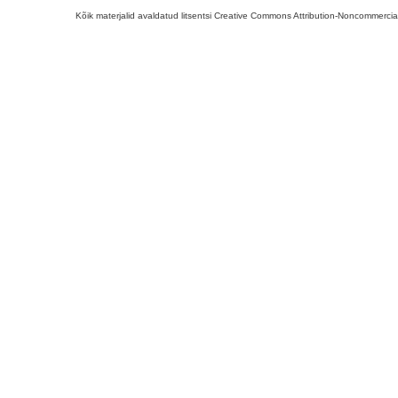
Kõik materjalid avaldatud litsentsi Creative Commons Attribution-Noncommercial-S