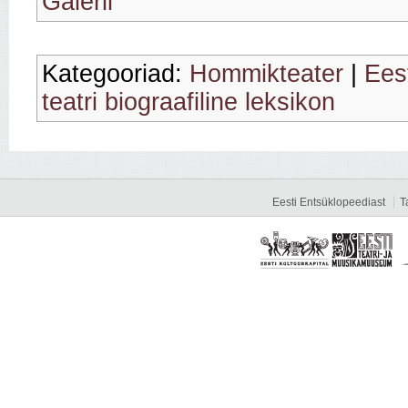
Galerii
Kategooriad:
Hommikteater
|
Eest
teatri biograafiline leksikon
Eesti Entsüklopeediast
T