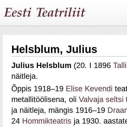
Helsblum, Julius
Julius
Helsblum
(20. I 1896
Tall
näitleja.
Õppis 1918–19
Elise Kevendi
teat
metallitöölisena, oli
Valvaja seltsi
t
ja näitleja, mängis 1916–19
Draam
24
Hommikteatris
ja 1930. aastat