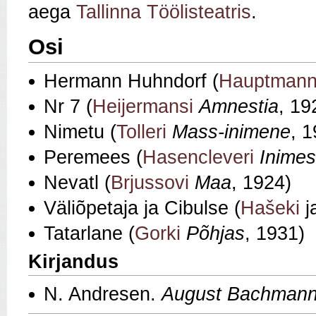
aega
Tallinna Töölisteatris
.
Osi
Hermann Huhndorf (
Hauptmann
Nr 7 (
Heijermansi
Amnestia
, 19
Nimetu (
Tolleri
Mass-inimene
, 
Peremees (
Hasencleveri
Inime
Nevatl (
Brjussovi
Maa
, 1924)
Väliõpetaja ja Cibulse (
Hašeki
j
Tatarlane (
Gorki
Põhjas
, 1931)
Kirjandus
N. Andresen.
August Bachmann