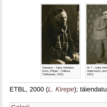
Tatarlane – Julius Helsblum.
Nr 7 – Julius Hel
Gorki „Põhjas”. (Tallinna
Heijermansi „Amne
Töölisteater, 1931)
1921)
ETBL, 2000 (
L. Kirepe
); täiendat