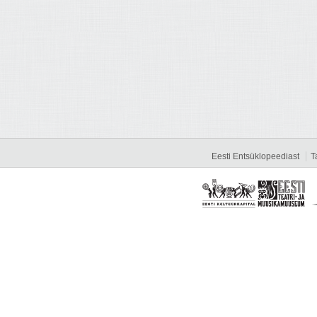
Eesti Entsüklopeediast
T