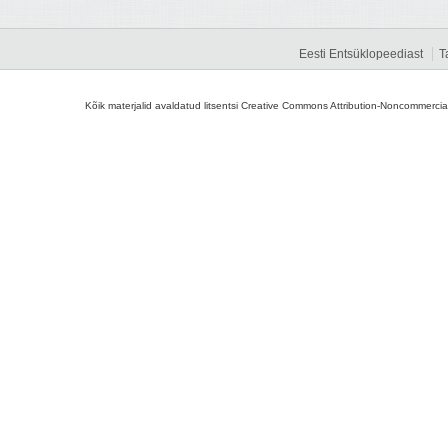
Eesti Entsüklopeediast
T
Kõik materjalid avaldatud litsentsi Creative Commons Attribution-Noncommercial-S