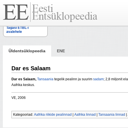
Tagasi ETBL-i
avalehele
Üldentsüklopeedia
ENE
Dar es Salaam
Dar es Salaam,
Tansaania
tegelik pealinn ja suurim
sadam
; 2,8 miljonit e
Aafrika keskus.
VE, 2006
Kategooriad:
Aafrika riikide pealinnad
|
Aafrika linnad
|
Tansaania linnad
|