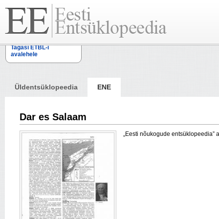
Tagasi ETBL-i
avalehele
Üldentsüklopeedia
ENE
Dar es Salaam
„Eesti nõukogude entsüklopeedia” arti