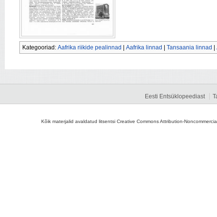
Kategooriad:
Aafrika riikide pealinnad
|
Aafrika linnad
|
Tansaania linnad
|
Eesti Entsüklopeediast
T
Kõik materjalid avaldatud litsentsi Creative Commons Attribution-Noncommercial-S