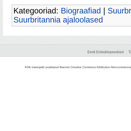
Kategooriad:
Biograafiad
|
Suurbr
Suurbritannia ajaloolased
Eesti Entsüklopeediast
T
Kõik materjalid avaldatud litsentsi Creative Commons Attribution-Noncommercial-S