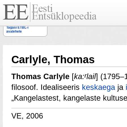
Tagasi ETBL-i
avalehele
Carlyle, Thomas
r
Thomas Carlyle
[
ka:
lail
] (1795–
filosoof. Idealiseeris
keskaega
ja
„Kangelastest, kangelaste kultuse
VE, 2006