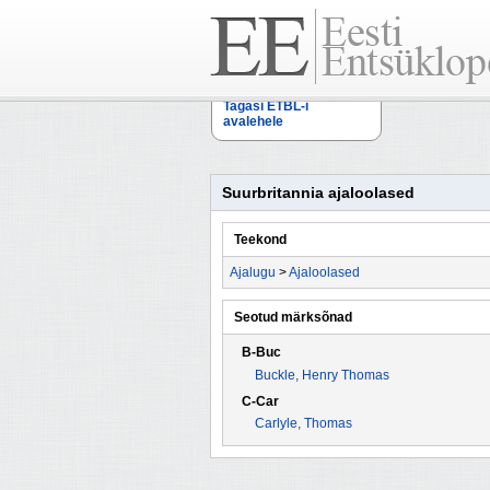
Tagasi ETBL-i
avalehele
Suurbritannia ajaloolased
Teekond
Ajalugu
>
Ajaloolased
Seotud märksõnad
B-Buc
Buckle, Ηenry Τhomas
C-Car
Carlyle, Thomas