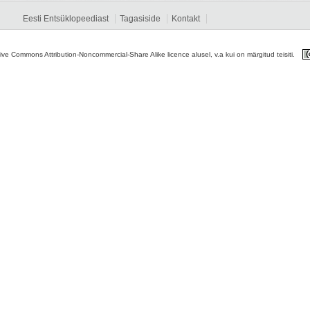
Eesti Entsüklopeediast
Tagasiside
Kontakt
tive Commons Attribution-Noncommercial-Share Alike licence alusel, v.a kui on märgitud teisiti.