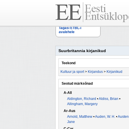
Tagasi ETBL-i
avalehele
Suurbritannia kirjanikud
Teekond
Kultuur ja sport
>
Kirjandus
>
Kirjanikud
Seotud märksõnad
A-All
Aldington, Richard
•
Aldiss, Brian
•
Allingham, Margery
Ar-Aus
Arnold, Matthew
•
Auden, W. H.
•
Austen
Jane
C-Car