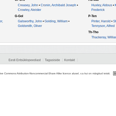
Creasey, John
•
Cronin, Archibald Joseph
•
Huxley, Aldous
•
Crowley, Aleister
Frederick
G-Gol
P-Ten
r,
Galsworthy, John
•
Golding, William
•
Pinter, Harold
•
S
Goldsmith, Oliver
Tennyson, Alfred
Th-Tho
Thackeray, Willi
Eesti Entsüklopeediast
Tagasiside
Kontakt
tive Commons Attribution-Noncommercial-Share Alike licence alusel, v.a kui on märgitud teisiti.