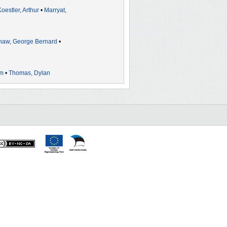
Koestler, Arthur
•
Marryat,
haw, George Bernard
•
am
•
Thomas, Dylan