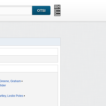
Greene, Graham
•
Rider
rtley, Leslie Poles
•