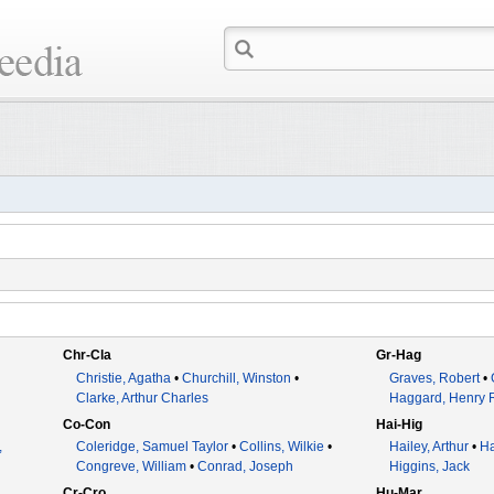
Chr-Cla
Gr-Hag
Christie, Agatha
•
Churchill, Winston
•
Graves, Robert
•
Clarke, Arthur Charles
Haggard, Henry 
Co-Con
Hai-Hig
,
Coleridge, Samuel Taylor
•
Collins, Wilkie
•
Hailey, Arthur
•
Ha
Congreve, William
•
Conrad, Joseph
Higgins, Jack
Cr-Cro
Hu-Mar