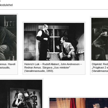
s
 kodulehel
Annus. Haveli
Heinrich Luik – Rudolf Allabert, John Andreesen –
Objektid: Red
astuudio,
Rednar Annus. Särgava „Uus miniister”
„Prügikast 2 
(Vanalinnastuudio, 1993).
(Vanalinnastu