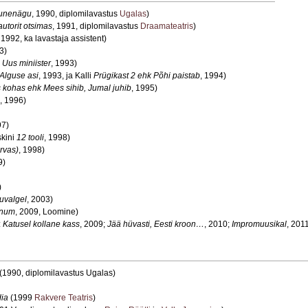
unenägu
, 1990, diplomilavastus
Ugalas
)
autorit otsimas
, 1991, diplomilavastus
Draamateatris
)
, 1992, ka lavastaja assistent)
3)
Uus miniister
, 1993)
 Alguse asi
, 1993, ja Kalli
Prügikast
2 ehk Põhi paistab
, 1994)
s kohas ehk Mees sihib, Jumal juhib
, 1995)
, 1996)
97)
skini
12 tooli
, 1998)
õrvas)
, 1998)
9)
)
uvalgel
, 2003)
inum
, 2009, Loomine)
:
Katusel kollane kass
, 2009;
Jää hüvasti, Eesti kroon…
, 2010;
Impromuusikal
, 201
(1990, diplomilavastus Ugalas)
ia
(1999
Rakvere Teatris
)