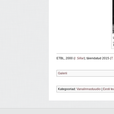
ETBL, 2000 (
I. Sillar
); täiendatud 2015 (
T.
Galerii
Kategooriad:
Vanalinnastuudio
|
Eesti t