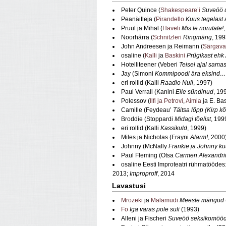
Peter Quince (
Shakespeare’i
Suveöö 
Peanäitleja (
Pirandello
Kuus tegelast 
Pruul ja Mihal (
Haveli
Mis te norutate!
Noorhärra (
Schnitzleri
Ringmäng
, 199
John Andreesen ja Reimann (
Särgava
osaline (
Kalli
ja
Baskini
Prügikast ehk
Hotelliteener (Veberi
Teisel ajal sama
Jay (Simoni
Kommipoodi ära eksind…
eri rollid (Kalli
Raadio Null
, 1997)
Paul Verrall (Kanini
Eile sündinud
, 19
Polessov (
Ilfi ja Petrovi
,
Aimla
ja E. Ba
Camille (Feydeau’
Täitsa lõpp (Kirp k
Broddie (Stoppardi
Midagi tõelist
, 199
eri rollid (Kalli
Kassikuld
, 1999)
Miles ja Nicholas (Frayni
Alarm!
, 2000
Johnny (McNally
Frankie ja Johnny ku
Paul Fleming (Otsa
Carmen Alexandr
osaline Eesti Improteatri rühmatöödes
2013;
Improproff
, 2014
Lavastusi
Mrożeki
ja
Malamudi
Meeste mängud
Fo
Iga varas pole suli
(1993)
Alleni ja Fischeri
Suveöö seksikomööd