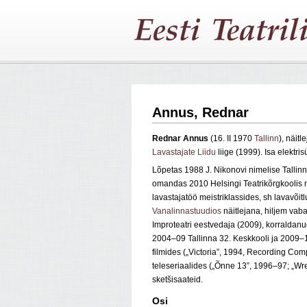
Annus, Rednar
Rednar Annus
(16. II 1970
Tallinn
), näitl
Lavastajate Liidu
liige (1999). Isa elektri
Lõpetas 1988 J. Nikonovi nimelise Tallin
omandas 2010 Helsingi Teatrikõrgkoolis m
lavastajatöö meistriklassides, sh lavavõit
Vanalinnastuudios
näitlejana, hiljem vaba
Improteatri eestvedaja (2009), korraldanud
2004–09 Tallinna 32. Keskkooli ja 2009–1
filmides („Victoria”, 1994, Recording Com
teleseriaalides („Õnne 13”, 1996–97; „W
sketšisaateid.
Osi