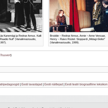
Liia Kanemägi ja Rednar Annus. Kalli
Broddie – Rednar Annus, Annie – Anne Veesaar,
„Raadio Null” (Vanalinnastuudio,
Henry – Raivo Rüütel. Stoppardi „Midagi tõelist”
1997).
(Vanalinnastuudio, 1999).
 Truuvert
)
eatripedagoogid
|
Eesti lavastajad
|
Eesti näitlejad
|
Eesti teatri biograafiline leksikon