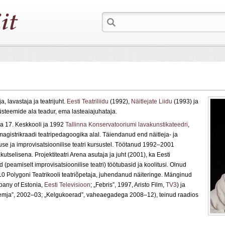
eja, lavastaja ja teatrijuht.
Eesti Teatriliidu
(1992),
Näitlejate Liidu
(1993) ja
süsteemide ala teadur, ema lasteaiajuhataja.
na 17. Keskkooli ja 1992
Tallinna Konservatooriumi lavakunstikateedri
,
agistrikraadi teatripedagoogika alal. Täiendanud end näitleja- ja
luse ja improvisatsioonilise teatri kursustel. Töötanud 1992–2001
kutselisena. Projektiteatri Arena asutaja ja juht (2001), ka Eesti
 (peamiselt improvisatsioonilise teatri) töötubasid ja koolitusi. Olnud
0 Polygoni Teatrikooli teatriõpetaja, juhendanud näiteringe. Mänginud
pany of Estonia,
Eesti Televisioon
; „Febris”, 1997, Aristo Film,
TV3
) ja
remja”, 2002–03; „Kelgukoerad”, vaheaegadega 2008–12), teinud raadios