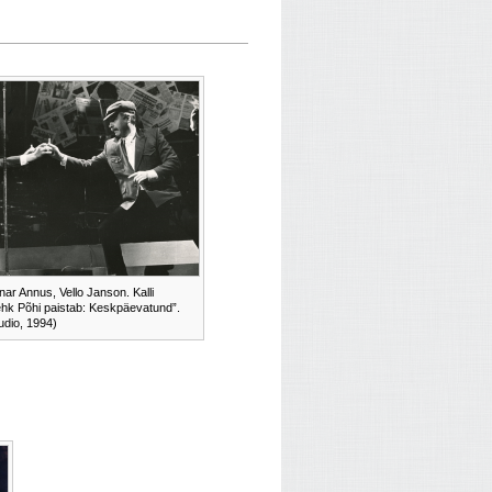
nar Annus, Vello Janson. Kalli
ehk Põhi paistab: Keskpäevatund”.
udio, 1994)