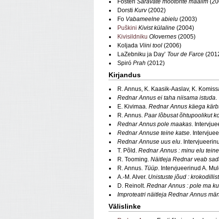
Fosteri
Säravate mootorite maailm
(20
Dorsti
Kurv
(2002)
Fo
Vabameelne abielu
(2003)
Puškini
Kivist külaline
(2004)
Kivisildniku
Olovernes
(2005)
Koljada
Viini tool
(2006)
LaZebniku ja Day’
Tour de Farce
(2012
Spiró
Prah
(2012)
Kirjandus
R. Annus, K. Kaasik-Aaslav, K. Komiss
Rednar Annus ei taha niisama istuda
.
E. Kivimaa.
Rednar Annus käega kärbs
R. Annus.
Paar lõbusat õhtupoolikut k
Rednar Annus pole maakas
. Intervju
Rednar Annuse teine katse
. Intervjue
Rednar Annuse uus elu
. Intervjueerin
T. Põld.
Rednar Annus : minu elu teine
R. Tooming.
Näitleja Rednar veab sad
R. Annus.
Tüüp
. Intervjueerinud A. Mu
A.-M. Alver.
Unistuste jõud : krokodillist
D. Reinolt.
Rednar Annus : pole ma k
Improteatri näitleja Rednar Annus mä
Välislinke