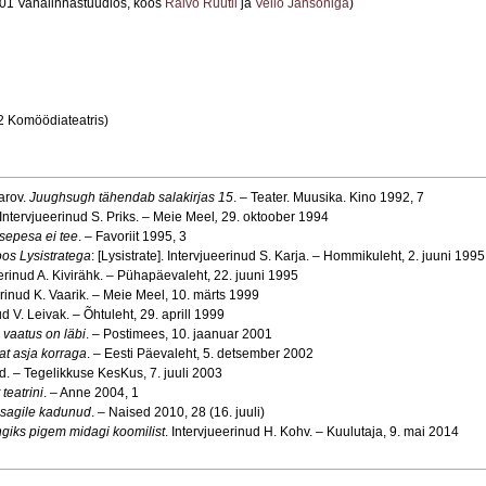
01 Vanalinnastuudios, koos
Raivo Rüütli
ja
Vello Jansoniga
)
 Komöödiateatris)
arov.
Juughsugh tähendab salakirjas 15
. – Teater. Muusika. Kino 1992, 7
 Intervjueerinud S. Priks. – Meie Meel
,
29. oktoober 1994
epesa ei tee
. – Favoriit 1995, 3
oos Lysistratega
: [Lysistrate]. Intervjueerinud S. Karja. – Hommikuleht, 2. juuni 1995
eerinud A. Kivirähk. – Pühapäevaleht, 22. juuni 1995
erinud K. Vaarik. – Meie Meel, 10. märts 1999
ud V. Leivak. – Õhtuleht, 29. aprill 1999
 vaatus on läbi
. – Postimees, 10. jaanuar 2001
at asja korraga
. – Eesti Päevaleht, 5. detsember 2002
ld. – Tegelikkuse KesKus, 7. juuli 2003
 teatrini
. – Anne 2004, 1
usagile kadunud
. – Naised 2010, 28 (16. juuli)
ngiks pigem midagi koomilist
. Intervjueerinud H. Kohv. – Kuulutaja, 9. mai 2014