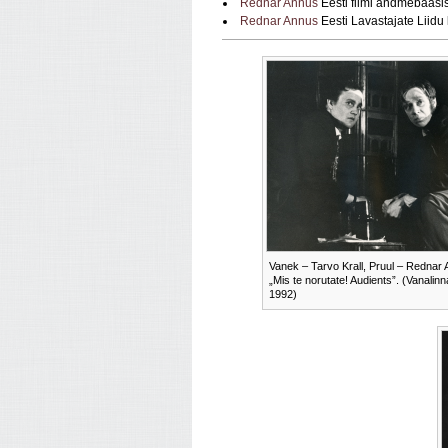
Rednar Annus
Eesti filmi andmebaasi
Rednar Annus
Eesti Lavastajate Liidu
Vanek – Tarvo Krall, Pruul – Rednar 
„Mis te norutate! Audients”. (Vanalinn
1992)