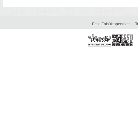
Eesti Entsüklopeediast
T