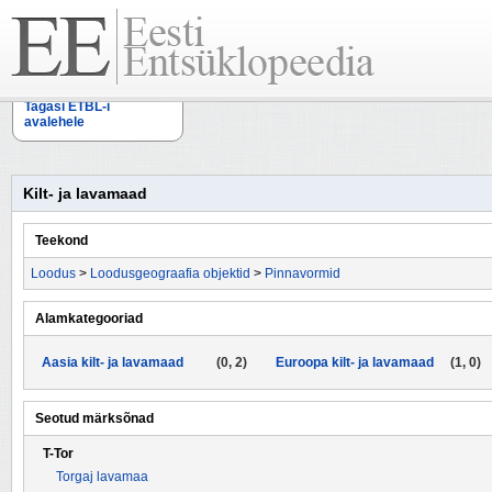
Tagasi ETBL-i
avalehele
Kilt- ja lavamaad
Teekond
Loodus
>
Loodusgeograafia objektid
>
Pinnavormid
Alamkategooriad
Aasia kilt- ja lavamaad
(0, 2)
Euroopa kilt- ja lavamaad
(1, 0)
Seotud märksõnad
T-Tor
Torgaj lavamaa