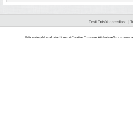
Eesti Entsüklopeediast
T
Kõik materjalid avaldatud litsentsi Creative Commons Attribution-Noncommercial-S