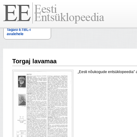
Tagasi ETBL-i
avalehele
Torgaj lavamaa
„Eesti nõukogude entsüklopeedia” arti