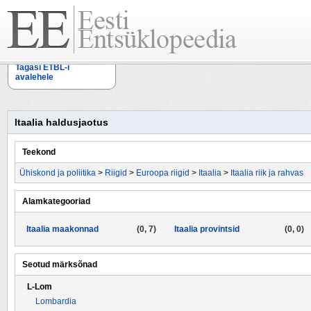
Tagasi ETBL-i
avalehele
Itaalia haldusjaotus
Teekond
Ühiskond ja poliitika
>
Riigid
>
Euroopa riigid
>
Itaalia
>
Itaalia riik ja rahvas
Alamkategooriad
Itaalia maakonnad
(0, 7)
Itaalia provintsid
(0, 0)
Seotud märksõnad
L-Lom
Lombardia