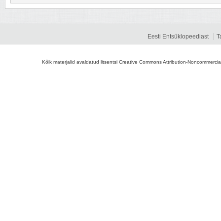
Eesti Entsüklopeediast
T
Kõik materjalid avaldatud litsentsi Creative Commons Attribution-Noncommercial-S