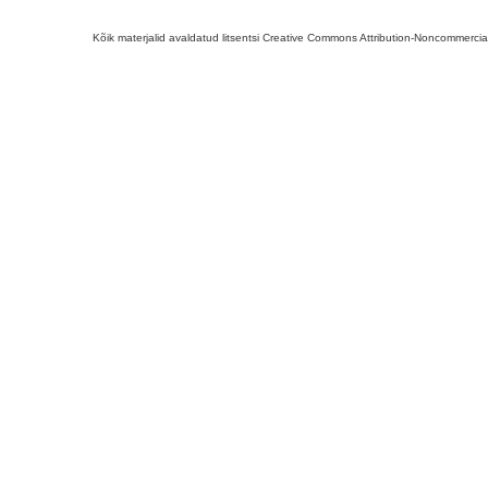
Kõik materjalid avaldatud litsentsi Creative Commons Attribution-Noncommercial-S