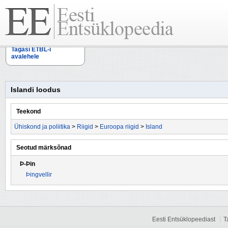
Tagasi ETBL-i
avalehele
Islandi loodus
Teekond
Ühiskond ja poliitika
>
Riigid
>
Euroopa riigid
>
Island
Seotud märksõnad
Þ-Þin
Þingvellir
Eesti Entsüklopeediast
T