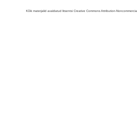
Kõik materjalid avaldatud litsentsi Creative Commons Attribution-Noncommercial-S