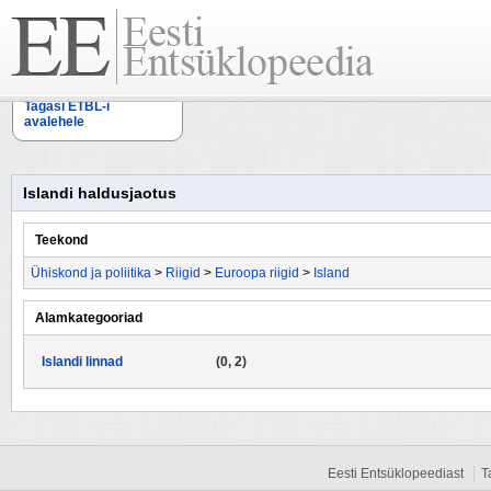
Tagasi ETBL-i
avalehele
Islandi haldusjaotus
Teekond
Ühiskond ja poliitika
>
Riigid
>
Euroopa riigid
>
Island
Alamkategooriad
Islandi linnad
(0, 2)
Eesti Entsüklopeediast
T