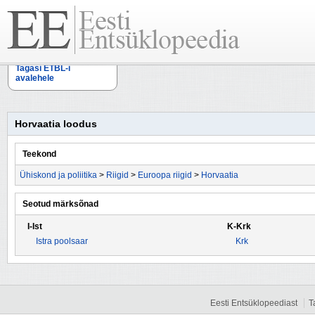
Tagasi ETBL-i
avalehele
Horvaatia loodus
Teekond
Ühiskond ja poliitika
>
Riigid
>
Euroopa riigid
>
Horvaatia
Seotud märksõnad
I-Ist
K-Krk
Istra poolsaar
Krk
Eesti Entsüklopeediast
T