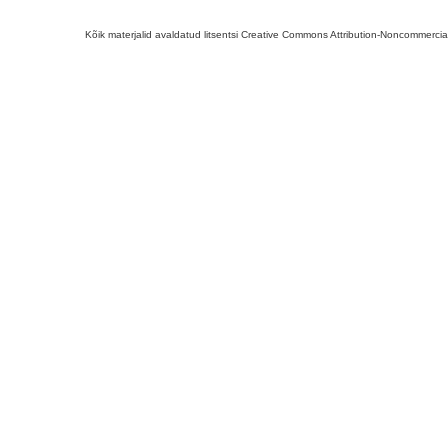
Kõik materjalid avaldatud litsentsi Creative Commons Attribution-Noncommercial-S