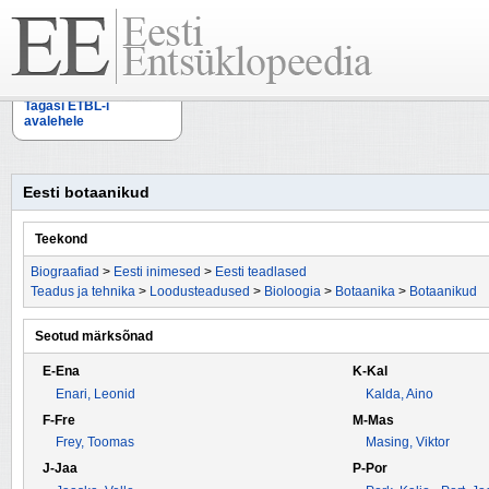
Tagasi ETBL-i
avalehele
Eesti botaanikud
Teekond
Biograafiad
>
Eesti inimesed
>
Eesti teadlased
Teadus ja tehnika
>
Loodusteadused
>
Bioloogia
>
Botaanika
>
Botaanikud
Seotud märksõnad
E-Ena
K-Kal
Enari, Leonid
Kalda, Aino
F-Fre
M-Mas
Frey, Toomas
Masing, Viktor
J-Jaa
P-Por