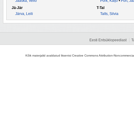
Jaaska, Vello
Pork, Kaljo
•
Port, Ja
Jä-Jär
T-Tal
Järva, Leili
Talts, Silvia
Eesti Entsüklopeediast
T
Kõik materjalid avaldatud litsentsi Creative Commons Attribution-Noncommercial-S