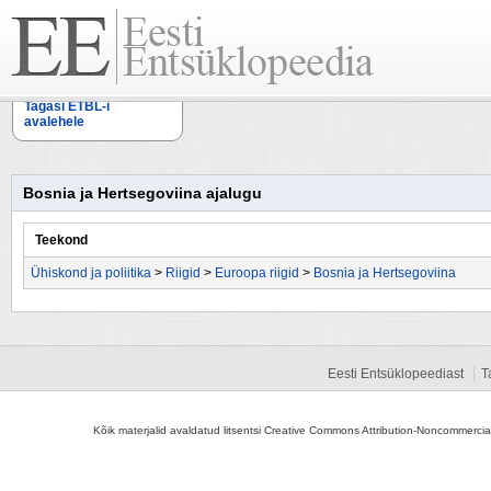
Tagasi ETBL-i
avalehele
Bosnia ja Hertsegoviina ajalugu
Teekond
Ühiskond ja poliitika
>
Riigid
>
Euroopa riigid
>
Bosnia ja Hertsegoviina
Eesti Entsüklopeediast
T
Kõik materjalid avaldatud litsentsi Creative Commons Attribution-Noncommercial-S