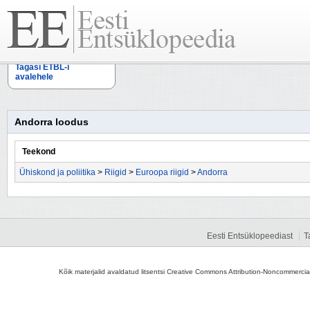
Tagasi ETBL-i
avalehele
Andorra loodus
Teekond
Ühiskond ja poliitika
>
Riigid
>
Euroopa riigid
>
Andorra
Eesti Entsüklopeediast
T
Kõik materjalid avaldatud litsentsi Creative Commons Attribution-Noncommercial-S