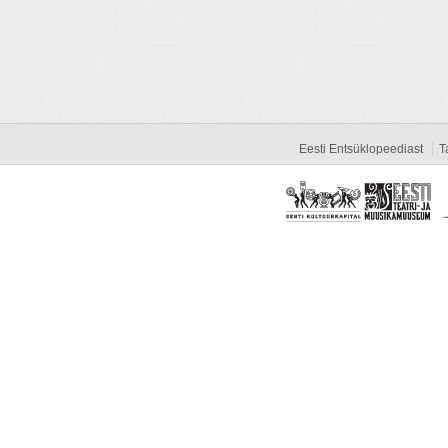
Eesti Entsüklopeediast
T