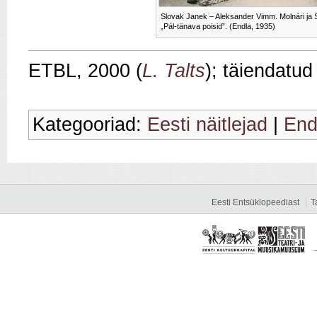
Slovak Janek – Aleksander Vimm. Molnári ja 
„Pál-tänava poisid”. (Endla, 1935)
ETBL, 2000 (
L. Talts
); täiendatu
Kategooriad:
Eesti näitlejad
|
End
Eesti Entsüklopeediast
T