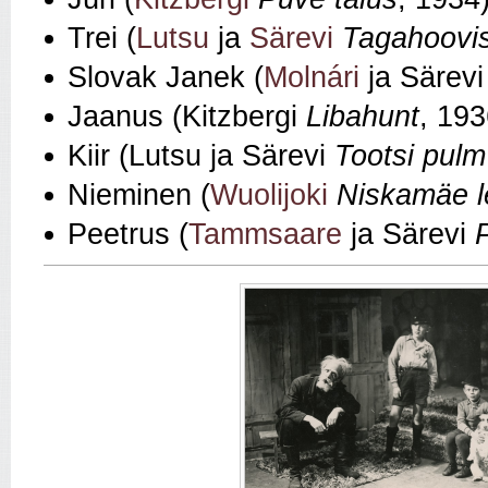
Trei (
Lutsu
ja
Särevi
Tagahoovi
Slovak Janek (
Molnári
ja Särev
Jaanus (Kitzbergi
Libahunt
, 193
Kiir (Lutsu ja Särevi
Tootsi pulm
Nieminen (
Wuolijoki
Niskamäe l
Peetrus (
Tammsaare
ja Särevi