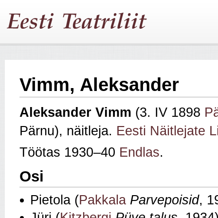
Vimm, Aleksander
Aleksander Vimm
(3. IV 1898
P
Pärnu), näitleja.
Eesti Näitlejate L
Töötas 1930–40
Endlas
.
Osi
Pietola (
Pakkala
Parvepoisid
, 1
Jüri (
Kitzbergi
Püve talus
, 1934