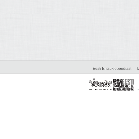
Eesti Entsüklopeediast
T